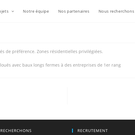
ojets
Notre équipe
Nos partenaires
Nous recherchon
s de préférence. Zones résidentielles privilégiées.
 loués avec baux longs fermes à des entreprises de 1er rang
 RECHERCHONS
RECRUTEMENT