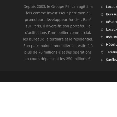
Depuis 2003, le Groupe Pélican agit à la
Locau
fois comme investisseur patrimonial,
Burea
promoteur, développeur foncier. Basé
Résiden
sur Paris, il diversifie son portefeuille
Locaux 
d’actifs dans l’immobilier commercial,
Industr
les bureaux, le tertiaire et le résidentiel.
Hôtelle
Son patrimoine immobilier est estimé à
plus de 70 millions € et ses opérations
Terrain
en cours dépassent les 250 millions €.
Surélé