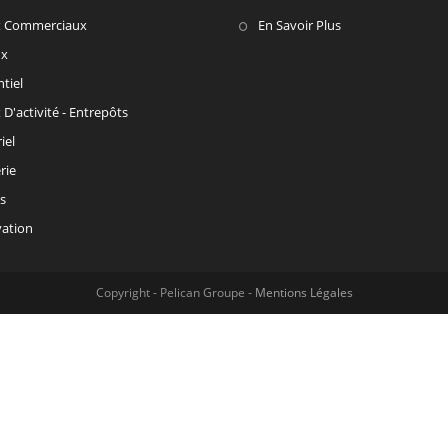
x Commerciaux
En Savoir Plus
ux
tiel
D'activité - Entrepôts
iel
rie
s
vation
Copyright - Pelican Groupe -
Mentions Légales