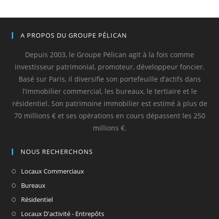
A PROPOS DU GROUPE PÉLICAN
Depuis 2003, le Groupe Pélican agit à la fois comme
investisseur patrimonial, promoteur, développeur foncier.
Basé sur Paris, il diversifie son portefeuille d’actifs dans
l’immobilier commercial, les bureaux, le tertiaire et le
résidentiel. Son patrimoine immobilier est estimé à plus de
70 millions € et ses opérations en cours dépassent les 250
millions €.
NOUS RECHERCHONS
Locaux Commerciaux
Bureaux
Résidentiel
Locaux D'activité - Entrepôts