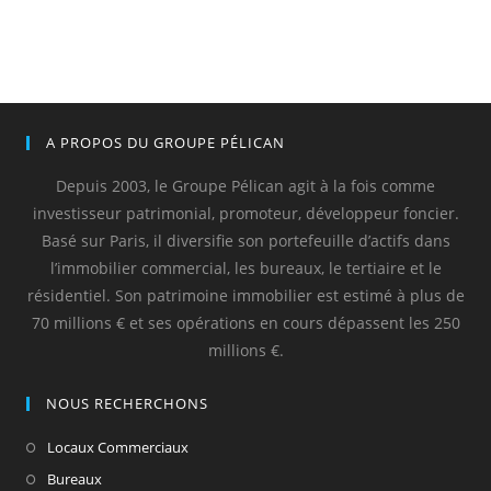
A PROPOS DU GROUPE PÉLICAN
Depuis 2003, le Groupe Pélican agit à la fois comme
investisseur patrimonial, promoteur, développeur foncier.
Basé sur Paris, il diversifie son portefeuille d’actifs dans
l’immobilier commercial, les bureaux, le tertiaire et le
résidentiel. Son patrimoine immobilier est estimé à plus de
70 millions € et ses opérations en cours dépassent les 250
millions €.
NOUS RECHERCHONS
Locaux Commerciaux
Bureaux